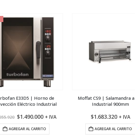
$1.157.921.
$694.753.
$3.019.095.
$1
rbofan E33D5 | Horno de
Moffat CS9 | Salamandra a
vección Eléctrico Industrial
Industrial 900mm
El
El
$
1.490.000
$
1.683.320
+ IVA
+ IVA
055.920
precio
precio
original
actual
AGREGAR AL CARRITO
AGREGAR AL CARRITO
era:
es: