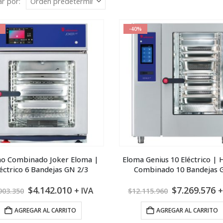
r por:
-40%
o Combinado Joker Eloma |
Eloma Genius 10 Eléctrico |
léctrico 6 Bandejas GN 2/3
Combinado 10 Bandejas 
El
El
El
E
$
4.142.010
$
7.269.576
+ IVA
+
903.350
$
12.115.960
precio
precio
precio
p
original
actual
original
a
AGREGAR AL CARRITO
AGREGAR AL CARRITO
era:
es:
era:
e