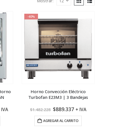
Mostrar:
-40%
 Horno
Horno Convección Eléctrico
GN
Turbofan E23M3 | 3 Bandejas
l
El
El
$
889.337
 IVA
+ IVA
$
1.482.228
recio
precio
precio
ctual
original
actual
AGREGAR AL CARRITO
s:
era:
es: