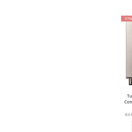
-51%
Tu
Con
$
3.