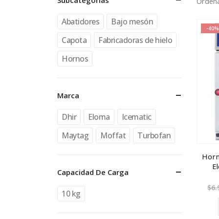
Subcategorías
Ordena
Abatidores
Bajo mesón
-40%
Capota
Fabricadoras de hielo
Hornos
Marca
Dhir
Eloma
Icematic
Maytag
Moffat
Turbofan
Horn
E
Capacidad De Carga
$
6.
10 kg