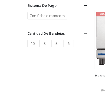
Sistema De Pago
-40%
Con ficha o monedas
Cantidad De Bandejas
10
3
5
6
Horno
$
1