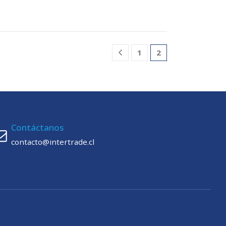
1
2
Contáctanos
contacto@intertrade.cl