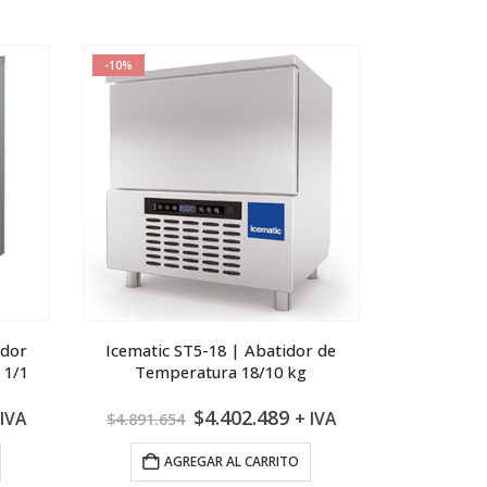
7.269.576.
$1.482.228.
$889.337.
-10%
edor
Icematic ST5-18 | Abatidor de
 1/1
Temperatura 18/10 kg
El
El
$
4.402.489
 IVA
+ IVA
$
4.891.654
ecio
precio
precio
tual
original
actual
AGREGAR AL CARRITO
:
era:
es: