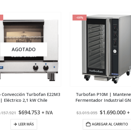
$6.903.350.
$4.142.010.
$12.115.960.
$
-44%
AGOTADO
 Convección Turbofan E22M3
Turbofan P10M | Manten
| Eléctrico 2,1 kW Chile
Fermentador Industrial GN
El
El
El
El
$
694.753
$
1.690.000
+ IVA
+
.157.921
$
3.019.095
precio
precio
precio
pr
original
actual
original
ac
LEER MÁS
AGREGAR AL CARRITO
era:
es:
era:
es