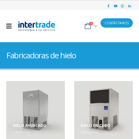
CONTÁCTANOS
0
Fabricadoras de hielo
HIELO AHUECADO
HIELO EN CUBO
3
PRODUCTOS
4
PRODUCTOS