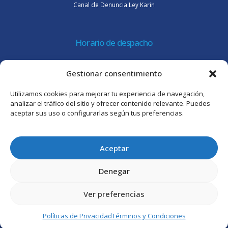
Canal de Denuncia Ley Karin
Horario de despacho
Lunes a jueves de 08:30 a 16:45 hrs.
Gestionar consentimiento
Viernes 8:30 a 15:30 hrs.
Utilizamos cookies para mejorar tu experiencia de navegación,
Atención al cliente
analizar el tráfico del sitio y ofrecer contenido relevante. Puedes
aceptar sus uso o configurarlas según tus preferencias.
Lunes a jueves de 09:00 a 17:45 hrs.
Viernes de 09:00 a 16:30 hrs.
Aceptar
Denegar
Ver preferencias
© Intertrade Chile S.A. 2025. Todos los derechos reservados.
Políticas de Privacidad
Términos y Condiciones