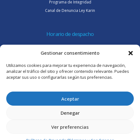
Programa de Integridad
Canal de Denuncia Ley Karin
Horario de despacho
Lunes a jueves de 08:30 a 16:45 hrs.
Gestionar consentimiento
Viernes 8:30 a 15:30 hrs.
Utilizamos cookies para mejorar tu experiencia de navegación,
Atención al cliente
analizar el tráfico del sitio y ofrecer contenido relevante. Puedes
aceptar sus uso o configurarlas según tus preferencias.
Lunes a jueves de 09:00 a 17:45 hrs.
Viernes de 09:00 a 16:30 hrs.
Aceptar
Denegar
Ver preferencias
© Intertrade Chile S.A. 2025. Todos los derechos reservados.