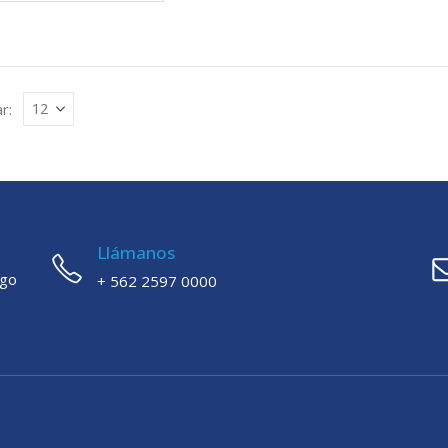
r:
Llámanos
ago
+ 562 2597 0000