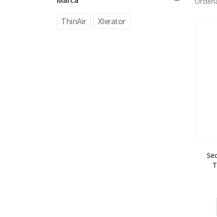
Marca
Ordena
ThinAir
Xlerator
Se
T