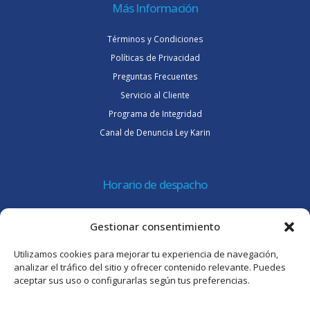
Más Información
Términos y Condiciones
Políticas de Privacidad
Preguntas Frecuentes
Servicio al Cliente
Programa de Integridad
Canal de Denuncia Ley Karin
Horario de despacho
Lunes a jueves de 08:30 a 16:45 hrs.
Gestionar consentimiento
Viernes 8:30 a 15:30 hrs.
Utilizamos cookies para mejorar tu experiencia de navegación,
Atención al cliente
analizar el tráfico del sitio y ofrecer contenido relevante. Puedes
aceptar sus uso o configurarlas según tus preferencias.
Lunes a jueves de 09:00 a 17:45 hrs.
Viernes de 09:00 a 16:30 hrs.