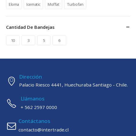
Eloma
Icematic
Moffat
Turbofan
Cantidad De Bandejas
10
3
5
6
Dirección
Palacio Riesco 4441, Huechuraba Santiago - Chile.
Llámanos
+ 562 2597 0000
Contáctanos
contacto@intertrade.cl