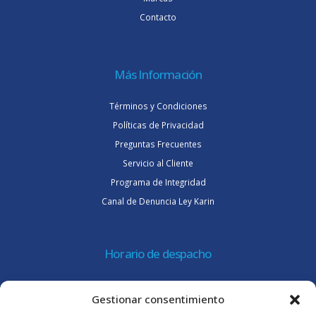
Contacto
Más Información
Términos y Condiciones
Políticas de Privacidad
Preguntas Frecuentes
Servicio al Cliente
Programa de Integridad
Canal de Denuncia Ley Karin
Horario de despacho
Lunes a jueves de 08:30 a 16:45 hrs.
Gestionar consentimiento
Viernes 8:30 a 15:30 hrs.