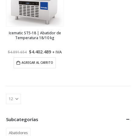
Icematic ST5-18 | Abatidor de
Temperatura 18/10 kg
El
El
$
4.402.489
+ IVA
$
4.891.654
precio
precio
original
actual
AGREGAR AL CARRITO
era:
es:
$4.891.654.
$4.402.489.
Subcategorías
Abatidores