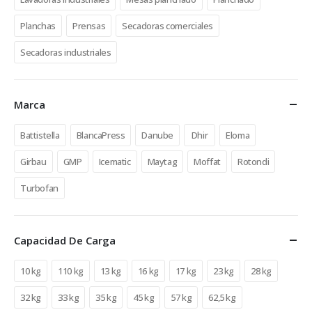
Planchas
Prensas
Secadoras comerciales
Secadoras industriales
Marca
Battistella
BlancaPress
Danube
Dhir
Eloma
Girbau
GMP
Icematic
Maytag
Moffat
Rotondi
Turbofan
Capacidad De Carga
10 kg
110 kg
13 kg
16 kg
17 kg
23 kg
28 kg
32 kg
33 kg
35 kg
45 kg
57 kg
62,5 kg