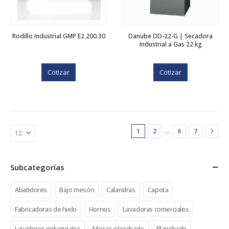
Rodillo Industrial GMP E2 200.30
Danube DD-22-G | Secadora
Industrial a Gas 22 kg
Cotizar
Cotizar
…
1
2
6
7
Subcategorías
Abatidores
Bajo mesón
Calandras
Capota
Fabricadoras de hielo
Hornos
Lavadoras comerciales
Lavadoras industriales
Mesas planchado
Planchado