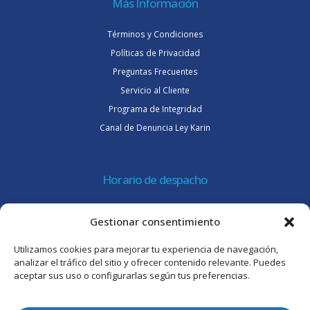
Más Información
Términos y Condiciones
Políticas de Privacidad
Preguntas Frecuentes
Servicio al Cliente
Programa de Integridad
Canal de Denuncia Ley Karin
Horario de despacho
Lunes a jueves de 08:30 a 16:45 hrs.
Gestionar consentimiento
Viernes 8:30 a 15:30 hrs.
Utilizamos cookies para mejorar tu experiencia de navegación,
Atención al cliente
analizar el tráfico del sitio y ofrecer contenido relevante. Puedes
aceptar sus uso o configurarlas según tus preferencias.
Lunes a jueves de 09:00 a 17:45 hrs.
Viernes de 09:00 a 16:30 hrs.