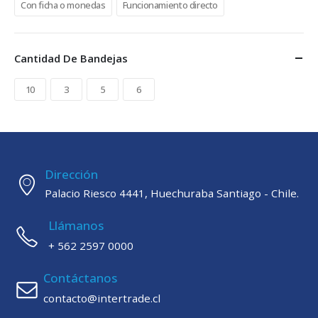
Con ficha o monedas
Funcionamiento directo
Cantidad De Bandejas
10
3
5
6
Dirección
Palacio Riesco 4441, Huechuraba Santiago - Chile.
Llámanos
+ 562 2597 0000
Contáctanos
contacto@intertrade.cl