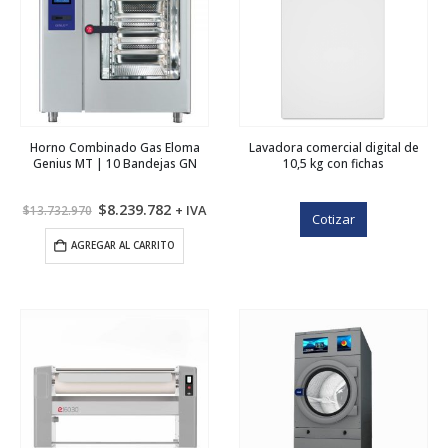
Horno Combinado Gas Eloma
Lavadora comercial digital de
Genius MT | 10 Bandejas GN
10,5 kg con fichas
El
El
$
8.239.782
+ IVA
$
13.732.970
Cotizar
precio
precio
original
actual
AGREGAR AL CARRITO
era:
es:
$13.732.970.
$8.239.782.