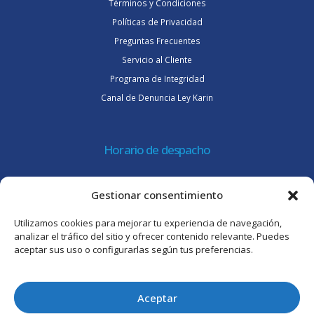
Términos y Condiciones
Políticas de Privacidad
Preguntas Frecuentes
Servicio al Cliente
Programa de Integridad
Canal de Denuncia Ley Karin
Horario de despacho
Lunes a jueves de 08:30 a 16:45 hrs.
Gestionar consentimiento
Viernes 8:30 a 15:30 hrs.
Utilizamos cookies para mejorar tu experiencia de navegación,
Atención al cliente
analizar el tráfico del sitio y ofrecer contenido relevante. Puedes
aceptar sus uso o configurarlas según tus preferencias.
Lunes a jueves de 09:00 a 17:45 hrs.
Viernes de 09:00 a 16:30 hrs.
Aceptar