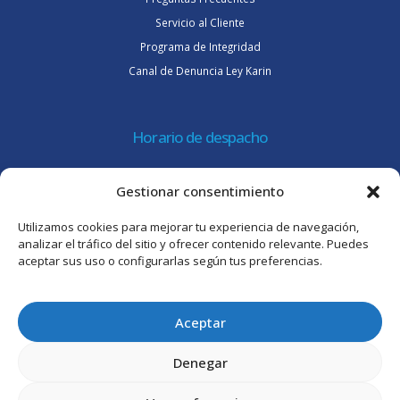
Servicio al Cliente
Programa de Integridad
Canal de Denuncia Ley Karin
Horario de despacho
Lunes a jueves de 08:30 a 16:45 hrs.
Gestionar consentimiento
Viernes 8:30 a 15:30 hrs.
Utilizamos cookies para mejorar tu experiencia de navegación,
Atención al cliente
analizar el tráfico del sitio y ofrecer contenido relevante. Puedes
aceptar sus uso o configurarlas según tus preferencias.
Lunes a jueves de 09:00 a 17:45 hrs.
Viernes de 09:00 a 16:30 hrs.
Aceptar
Denegar