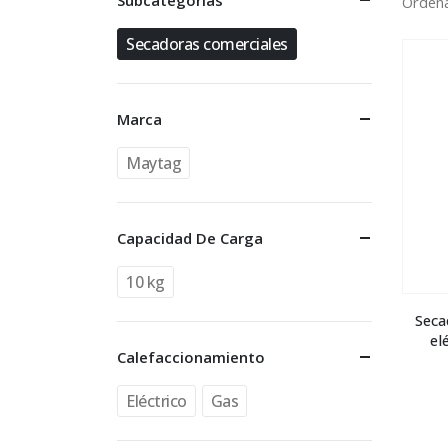
Subcategorías
Ordena
Secadoras comerciales
Marca
Maytag
Capacidad De Carga
10 kg
Seca
el
Calefaccionamiento
Eléctrico
Gas