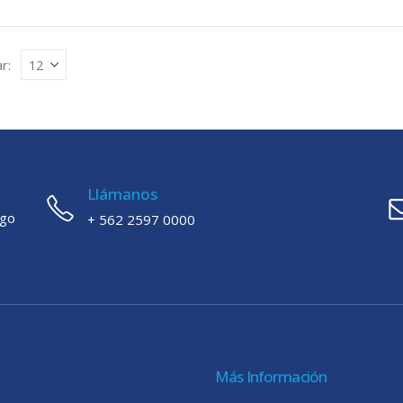
r:
Llámanos
ago
+ 562 2597 0000
Más Información