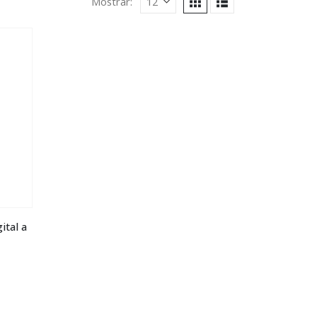
Mostrar:
ital a
s