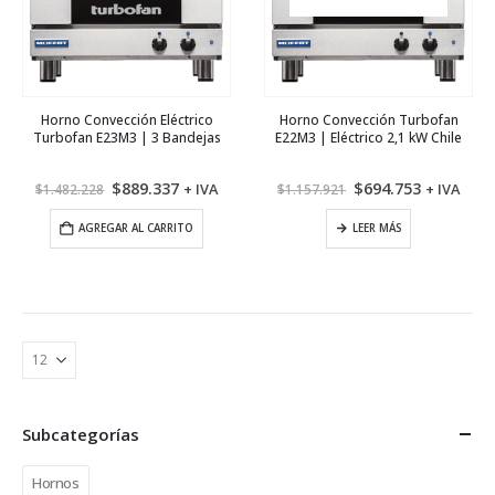
Horno Convección Eléctrico
Horno Convección Turbofan
Turbofan E23M3 | 3 Bandejas
E22M3 | Eléctrico 2,1 kW Chile
El
El
El
El
$
889.337
$
694.753
+ IVA
+ IVA
$
1.482.228
$
1.157.921
precio
precio
precio
precio
original
actual
original
actual
AGREGAR AL CARRITO
LEER MÁS
era:
es:
era:
es:
$1.482.228.
$889.337.
$1.157.921.
$694.753.
Subcategorías
Hornos