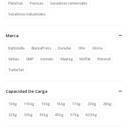
Planchas
Prensas
Secadoras comerciales
Secadoras industriales
Marca
Battistella
BlancaPress
Danube
Dhir
Eloma
Girbau
GMP
Icematic
Maytag
Moffat
Rotondi
Turbofan
Capacidad De Carga
10 kg
110 kg
13 kg
16 kg
17 kg
23 kg
28 kg
32 kg
33 kg
35 kg
45 kg
57 kg
62,5 kg