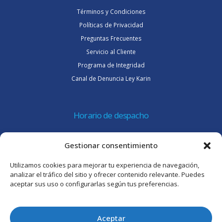
Términos y Condiciones
Políticas de Privacidad
Preguntas Frecuentes
Servicio al Cliente
Programa de Integridad
Canal de Denuncia Ley Karin
Horario de despacho
Lunes a jueves de 08:30 a 16:45 hrs.
Gestionar consentimiento
Viernes 8:30 a 15:30 hrs.
Utilizamos cookies para mejorar tu experiencia de navegación,
Atención al cliente
analizar el tráfico del sitio y ofrecer contenido relevante. Puedes
aceptar sus uso o configurarlas según tus preferencias.
Lunes a jueves de 09:00 a 17:45 hrs.
Viernes de 09:00 a 16:30 hrs.
Aceptar