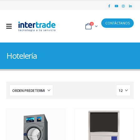
CONTÁCTANOS
0
Hotelería