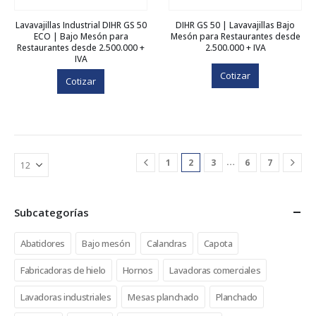
Lavavajillas Industrial DIHR GS 50
DIHR GS 50 | Lavavajillas Bajo
ECO | Bajo Mesón para
Mesón para Restaurantes desde
Restaurantes desde 2.500.000 +
2.500.000 + IVA
IVA
Cotizar
Cotizar
…
1
2
3
6
7
Subcategorías
Abatidores
Bajo mesón
Calandras
Capota
Fabricadoras de hielo
Hornos
Lavadoras comerciales
Lavadoras industriales
Mesas planchado
Planchado