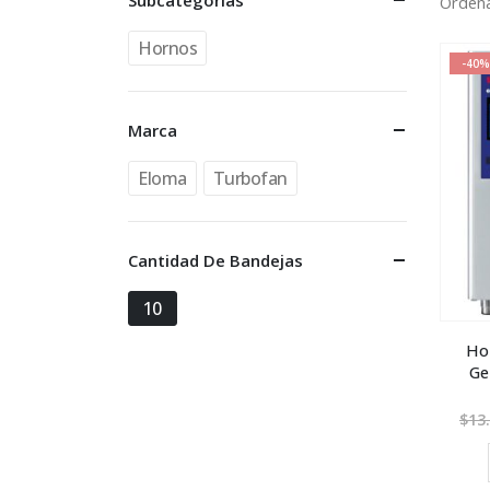
Subcategorías
Ordena
Hornos
-40%
Marca
Eloma
Turbofan
Cantidad De Bandejas
10
Ho
Ge
$
13