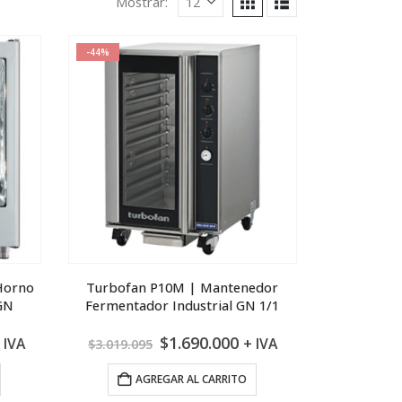
Mostrar:
-44%
 Horno
Turbofan P10M | Mantenedor
GN
Fermentador Industrial GN 1/1
l
El
El
$
1.690.000
 IVA
+ IVA
$
3.019.095
recio
precio
precio
ctual
original
actual
AGREGAR AL CARRITO
s:
era:
es: