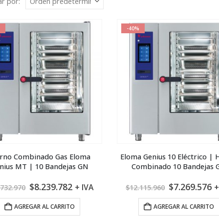
r por:
-40%
rno Combinado Gas Eloma
Eloma Genius 10 Eléctrico |
nius MT | 10 Bandejas GN
Combinado 10 Bandejas 
El
El
El
E
$
8.239.782
$
7.269.576
+ IVA
+
.732.970
$
12.115.960
precio
precio
precio
p
original
actual
original
a
AGREGAR AL CARRITO
AGREGAR AL CARRITO
era:
es:
era:
e