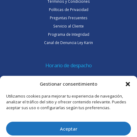
Términos y Condiciones
Políticas de Privacidad
Preguntas Frecuentes
Servicio al Cliente
Programa de Integridad
Canal de Denuncia Ley Karin
Horario de despacho
Lunes a jueves de 08:30 a 16:45 hrs.
Gestionar consentimiento
Viernes 8:30 a 15:30 hrs.
Utilizamos cookies para mejorar tu experiencia de navegación,
Atención al cliente
analizar el tráfico del sitio y ofrecer contenido relevante. Puedes
aceptar sus uso o configurarlas según tus preferencias.
Lunes a jueves de 09:00 a 17:45 hrs.
Viernes de 09:00 a 16:30 hrs.
Aceptar