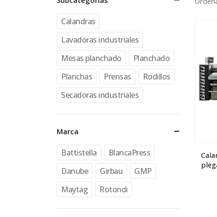
Subcategorías
Ordena
Calandras
Lavadoras industriales
Mesas planchado
Planchado
Planchas
Prensas
Rodillos
Secadoras industriales
Marca
Battistella
BlancaPress
Cala
pleg
Danube
Girbau
GMP
Maytag
Rotondi