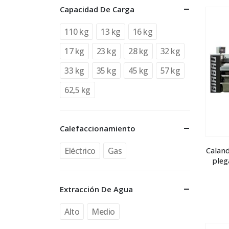
Capacidad De Carga
110 kg
13 kg
16 kg
17 kg
23 kg
28 kg
32 kg
33 kg
35 kg
45 kg
57 kg
62,5 kg
Calefaccionamiento
Eléctrico
Gas
Caland
pleg
Extracción De Agua
Alto
Medio