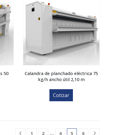
s 50
Calandra de planchado eléctrica 75
kg/h ancho útil 2,10 m
Cotizar
…
1
2
4
5
6