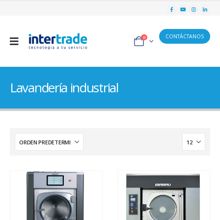
CONTÁCTANOS
0
Lavandería industrial