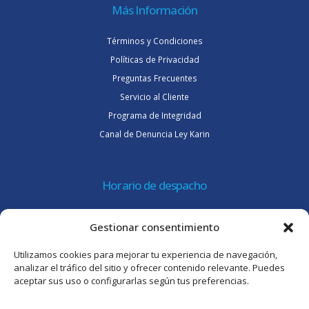
Más Información
Términos y Condiciones
Políticas de Privacidad
Preguntas Frecuentes
Servicio al Cliente
Programa de Integridad
Canal de Denuncia Ley Karin
Horario de despacho
Lunes a jueves de 08:30 a 16:45 hrs.
Gestionar consentimiento
Viernes 8:30 a 15:30 hrs.
Utilizamos cookies para mejorar tu experiencia de navegación,
Atención al cliente
analizar el tráfico del sitio y ofrecer contenido relevante. Puedes
aceptar sus uso o configurarlas según tus preferencias.
Lunes a jueves de 09:00 a 17:45 hrs.
Viernes de 09:00 a 16:30 hrs.