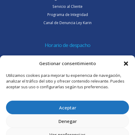
Servicio al Cliente
Programa de Integridad
Canal de Denuncia Ley Karin
Horario de despacho
Lunes a jueves de 08:30 a 16:45 hrs.
Gestionar consentimiento
Viernes 8:30 a 15:30 hrs.
Utilizamos cookies para mejorar tu experiencia de navegación,
Atención al cliente
analizar el tráfico del sitio y ofrecer contenido relevante. Puedes
aceptar sus uso o configurarlas según tus preferencias.
Lunes a jueves de 09:00 a 17:45 hrs.
Viernes de 09:00 a 16:30 hrs.
Aceptar
Denegar
Ver preferencias