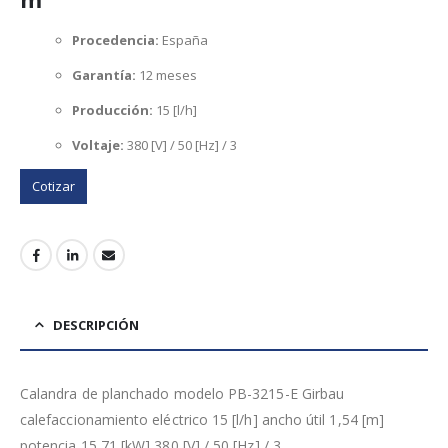
Procedencia:
España
Garantía:
12 meses
Producción:
15 [l/h]
Voltaje:
380 [V] / 50 [Hz] / 3
Cotizar
DESCRIPCIÓN
Calandra de planchado modelo PB-3215-E Girbau
calefaccionamiento eléctrico 15 [l/h] ancho útil 1,54 [m]
potencia 15,71 [kW] 380 [V] / 50 [Hz] / 3