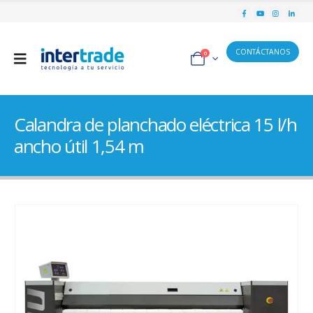
CONTÁCTANOS
0
Calandra de planchado eléctrica 15 l/h
ancho útil 1,54 m