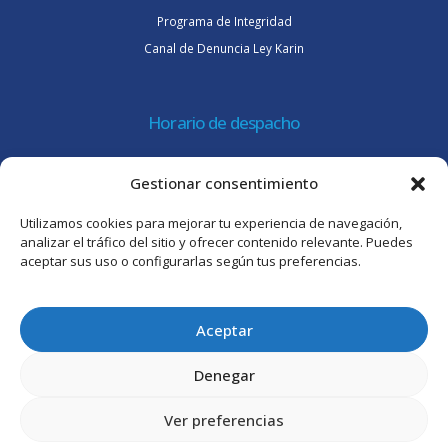
Programa de Integridad
Canal de Denuncia Ley Karin
Horario de despacho
Lunes a jueves de 08:30 a 16:45 hrs.
Gestionar consentimiento
Viernes 8:30 a 15:30 hrs.
Utilizamos cookies para mejorar tu experiencia de navegación,
Atención al cliente
analizar el tráfico del sitio y ofrecer contenido relevante. Puedes
aceptar sus uso o configurarlas según tus preferencias.
Lunes a jueves de 09:00 a 17:45 hrs.
Viernes de 09:00 a 16:30 hrs.
Aceptar
Denegar
Ver preferencias
© Intertrade Chile S.A. 2025. Todos los derechos reservados.