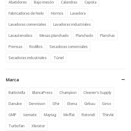
Abatidores
Bajo mesón
Calandras
Capota
Fabricadoras de hielo
Hornos
Lavadora
Lavadoras comerciales
Lavadoras industriales
Lavautensilios
Mesas planchado
Planchado
Planchas
Prensas
Rodillos
Secadoras comerciales
Secadoras industriales
Túnel
Marca
Battistella
BlancaPress
Champion
Cleaner's Supply
Danube
Dennison
Dhir
Eloma
Girbau
Girox
GMP
Icematic
Maytag
Moffat
Rotondi
ThinAir
Turbofan
Xlerator