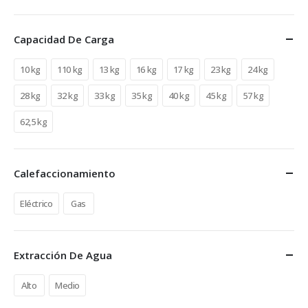
Capacidad De Carga
10 kg
110 kg
13 kg
16 kg
17 kg
23 kg
24 kg
28 kg
32 kg
33 kg
35 kg
40 kg
45 kg
57 kg
62,5 kg
Calefaccionamiento
Eléctrico
Gas
Extracción De Agua
Alto
Medio