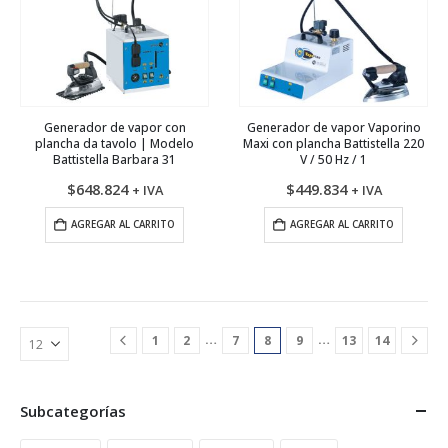
Generador de vapor con
Generador de vapor Vaporino
plancha da tavolo | Modelo
Maxi con plancha Battistella 220
Battistella Barbara 31
V / 50 Hz / 1
$
648.824
$
449.834
+ IVA
+ IVA
AGREGAR AL CARRITO
AGREGAR AL CARRITO
…
…
1
2
7
8
9
13
14
Subcategorías