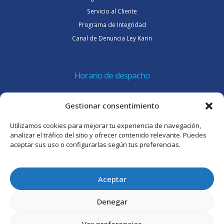
Servicio al Cliente
Programa de Integridad
Canal de Denuncia Ley Karin
Horario de despacho
Lunes a jueves de 08:30 a 16:45 hrs.
Gestionar consentimiento
Viernes 8:30 a 15:30 hrs.
Utilizamos cookies para mejorar tu experiencia de navegación,
Atención al cliente
analizar el tráfico del sitio y ofrecer contenido relevante. Puedes
aceptar sus uso o configurarlas según tus preferencias.
Lunes a jueves de 09:00 a 17:45 hrs.
Viernes de 09:00 a 16:30 hrs.
Aceptar
Denegar
Ver preferencias