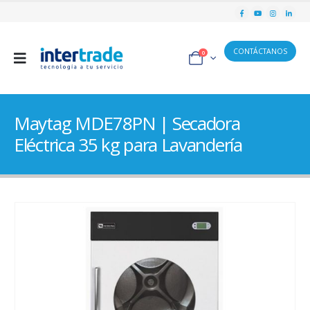
CONTÁCTANOS
0
Maytag MDE78PN | Secadora
Eléctrica 35 kg para Lavandería