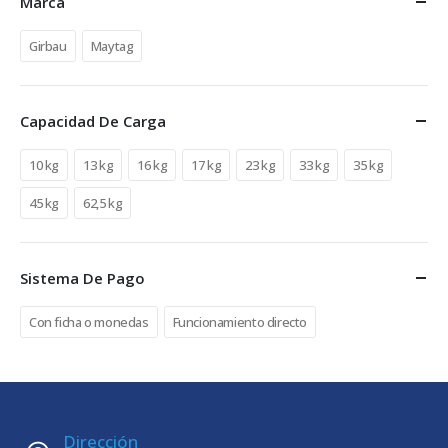
Marca
Girbau
Maytag
Capacidad De Carga
10 kg
13 kg
16 kg
17 kg
23 kg
33 kg
35 kg
45 kg
62,5 kg
Sistema De Pago
Con ficha o monedas
Funcionamiento directo
Dirección