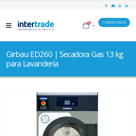
CONTÁCTANOS
0
Girbau ED260 | Secadora Gas 13 kg
para Lavandería