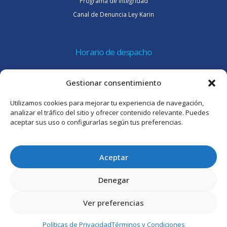
Programa de Integridad
Canal de Denuncia Ley Karin
Horario de despacho
Lunes a jueves de 08:30 a 16:45 hrs.
Gestionar consentimiento
Viernes 8:30 a 15:30 hrs.
Utilizamos cookies para mejorar tu experiencia de navegación,
Atención al cliente
analizar el tráfico del sitio y ofrecer contenido relevante. Puedes
aceptar sus uso o configurarlas según tus preferencias.
Lunes a jueves de 09:00 a 17:45 hrs.
Viernes de 09:00 a 16:30 hrs.
Aceptar
Denegar
Ver preferencias
© Intertrade Chile S.A. 2025. Todos los derechos reservados.
Políticas de Privacidad
Términos y Condiciones