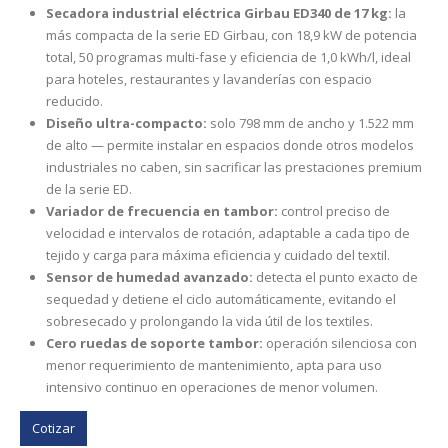
Secadora industrial eléctrica Girbau ED340 de 17 kg:
la
más compacta de la serie ED Girbau, con 18,9 kW de potencia
total, 50 programas multi-fase y eficiencia de 1,0 kWh/l, ideal
para hoteles, restaurantes y lavanderías con espacio
reducido.
Diseño ultra-compacto:
solo 798 mm de ancho y 1.522 mm
de alto — permite instalar en espacios donde otros modelos
industriales no caben, sin sacrificar las prestaciones premium
de la serie ED.
Variador de frecuencia en tambor:
control preciso de
velocidad e intervalos de rotación, adaptable a cada tipo de
tejido y carga para máxima eficiencia y cuidado del textil.
Sensor de humedad avanzado:
detecta el punto exacto de
sequedad y detiene el ciclo automáticamente, evitando el
sobresecado y prolongando la vida útil de los textiles.
Cero ruedas de soporte tambor:
operación silenciosa con
menor requerimiento de mantenimiento, apta para uso
intensivo continuo en operaciones de menor volumen.
Cotizar