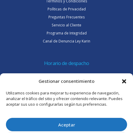
Términos y Condiciones
Políticas de Privacidad
Preguntas Frecuentes
Servicio al Cliente
Programa de Integridad
Canal de Denuncia Ley Karin
Horario de despacho
Lunes a jueves de 08:30 a 16:45 hrs.
Gestionar consentimiento
Viernes 8:30 a 15:30 hrs.
Utilizamos cookies para mejorar tu experiencia de navegación,
Atención al cliente
analizar el tráfico del sitio y ofrecer contenido relevante. Puedes
aceptar sus uso o configurarlas según tus preferencias.
Lunes a jueves de 09:00 a 17:45 hrs.
Viernes de 09:00 a 16:30 hrs.
Aceptar