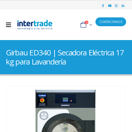
CONTÁCTANOS
0
Girbau ED340 | Secadora Eléctrica 17
kg para Lavandería