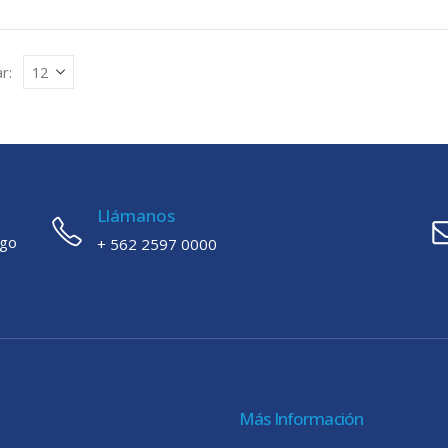
r:
Llámanos
ago
+ 562 2597 0000
Más Información