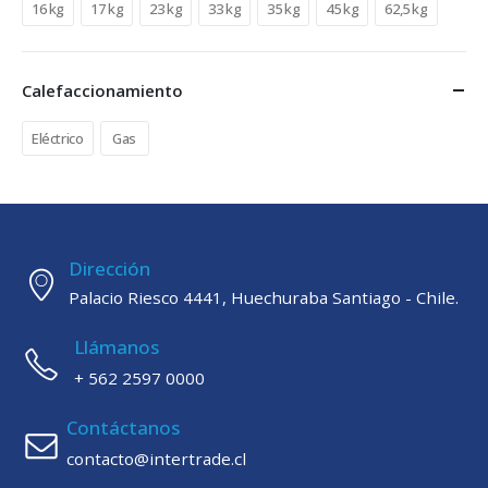
16 kg
17 kg
23 kg
33 kg
35 kg
45 kg
62,5 kg
Calefaccionamiento
Eléctrico
Gas
Dirección
Palacio Riesco 4441, Huechuraba Santiago - Chile.
Llámanos
+ 562 2597 0000
Contáctanos
contacto@intertrade.cl