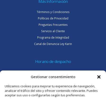
Más Información
Términos y Condiciones
Políticas de Privacidad
Preguntas Frecuentes
Servicio al Cliente
Programa de Integridad
Canal de Denuncia Ley Karin
Horario de despacho
Lunes a jueves de 08:30 a 16:45 hrs.
Gestionar consentimiento
Viernes 8:30 a 15:30 hrs.
Utilizamos cookies para mejorar tu experiencia de navegación,
Atención al cliente
analizar el tráfico del sitio y ofrecer contenido relevante. Puedes
aceptar sus uso o configurarlas según tus preferencias.
Lunes a jueves de 09:00 a 17:45 hrs.
Viernes de 09:00 a 16:30 hrs.