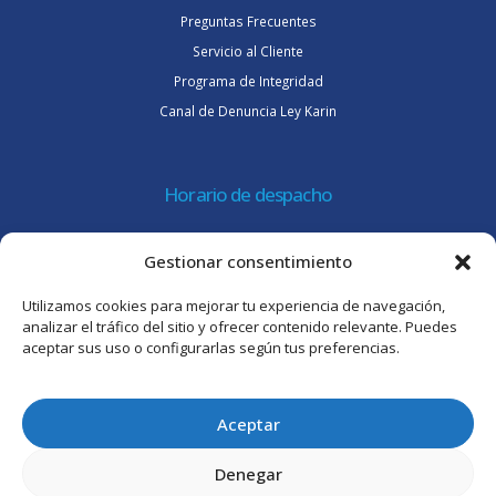
Preguntas Frecuentes
Servicio al Cliente
Programa de Integridad
Canal de Denuncia Ley Karin
Horario de despacho
Lunes a jueves de 08:30 a 16:45 hrs.
Gestionar consentimiento
Viernes 8:30 a 15:30 hrs.
Utilizamos cookies para mejorar tu experiencia de navegación,
Atención al cliente
analizar el tráfico del sitio y ofrecer contenido relevante. Puedes
aceptar sus uso o configurarlas según tus preferencias.
Lunes a jueves de 09:00 a 17:45 hrs.
Viernes de 09:00 a 16:30 hrs.
Aceptar
Denegar