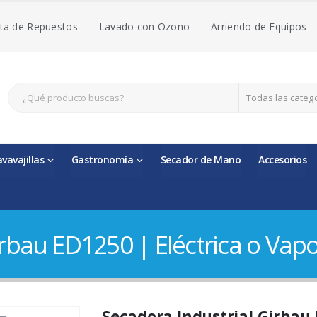
ta de Repuestos
Lavado con Ozono
Arriendo de Equipos
Todas las categ
avavajillas
Gastronomía
Secador de Mano
Accesorios
rbau ED1250 | Eléctrica o Vapo
Secadora Industrial Girbau 