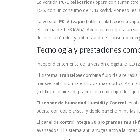
La versión
PC-E (eléctrica)
opera con suministro 
1:25, con un consumo de 1,43 kWh/l. Por eso, es la 
La versión
PC-V (vapor)
utiliza calefacción a va
eficiencia de 1,78 kWh/l. Además, incorpora un sis
de inercia térmica y optimizando el consumo energ
Tecnología y prestaciones com
Independientemente de la versión elegida, el ED1
El sistema
TransFlow
combina flujo de aire radial
transversal uniforme en ciclos más cortos. Asimis
y el flujo de aire adaptándose a cada tipo de tejido
El
sensor de humedad Humidity Control
es alt
puerta con doble cristal y doble panel elimina las
El panel de control integra
50 programas multi-
avanzados. El sistema anti-arrugas activa la rotació