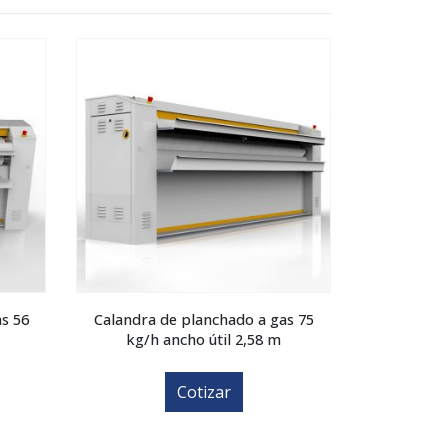
s 56
Calandra de planchado a gas 75
Calandra de
kg/h ancho útil 2,58 m
an
$
17
Cotizar
A