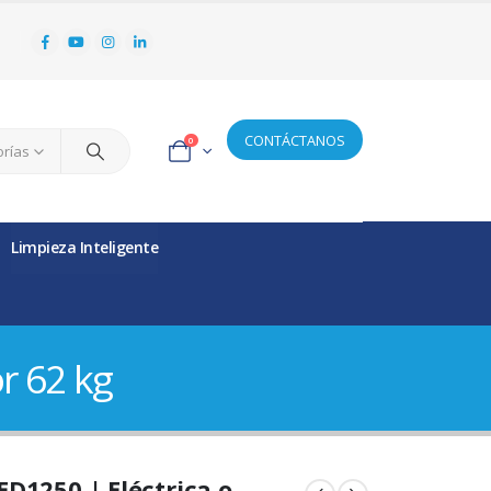
CONTÁCTANOS
0
orías
Limpieza Inteligente
r 62 kg
ED1250 | Eléctrica o