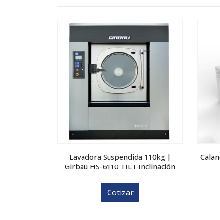
a Industrial
Lavadora Suspendida 110kg |
Calan
vandería
Girbau HS-6110 TILT Inclinación
Cotizar