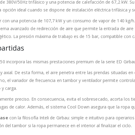
de 380V/50Hz trifásico y una potencia de calefacción de 67,2 kW. S
opción ideal cuando se dispone de instalación eléctrica trifásica y s
por con una potencia de 107,7 kW y un consumo de vapor de 140 kg/h
tema avanzado de redirección de aire que permite la entrada de aire
ético. La presión máxima de trabajo es de 15 bar, compatible con ca
partidas
250 incorpora las mismas prestaciones premium de la serie ED Girba
 y axial. De esta forma, el aire penetra entre las prendas situadas e
mo, el variador de frecuencia en tambor y ventilador permite control
 y carga.
amente preciso. En consecuencia, evita el sobresecado, acorta los tiemp
 fugas de calor. Además, el sistema Cool Down asegura que la ropa qu
fase
con la filosofía Inteli de Girbau: simple e intuitivo para operari
n del tambor si la ropa permanece en el interior al finalizar el ciclo.