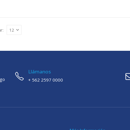
r:
Llámanos
ago
+ 562 2597 0000