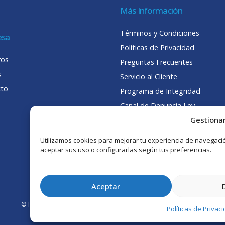
Más Información
Términos y Condiciones
esa
Políticas de Privacidad
ros
Preguntas Frecuentes
s
Servicio al Cliente
cto
Programa de Integridad
Canal de Denuncia Ley
Karin
Gestiona
Utilizamos cookies para mejorar tu experiencia de navegación,
aceptar sus uso o configurarlas según tus preferencias.
Aceptar
© Intertrade Chile S.A. 2025. Todos los derechos reservados.
Políticas de Privac