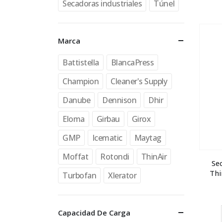
Secadoras industriales
Túnel
Marca
Battistella
BlancaPress
Champion
Cleaner's Supply
Danube
Dennison
Dhir
Eloma
Girbau
Girox
GMP
Icematic
Maytag
Moffat
Rotondi
ThinAir
Se
Thi
Turbofan
Xlerator
Capacidad De Carga