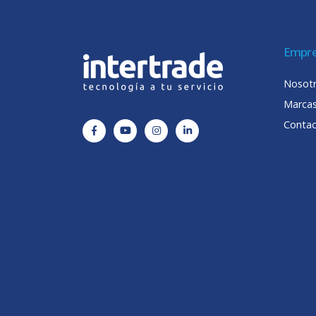
Empr
Nosot
Marca
Conta