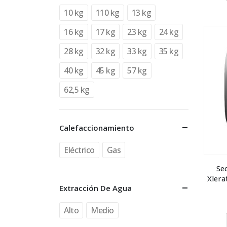
10 kg
110 kg
13 kg
16 kg
17 kg
23 kg
24 kg
28 kg
32 kg
33 kg
35 kg
40 kg
45 kg
57 kg
62,5 kg
Calefaccionamiento
Eléctrico
Gas
Se
Xlera
Extracción De Agua
Alto
Medio