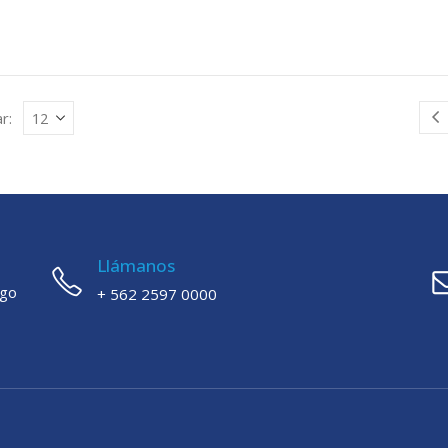
r:
Llámanos
ago
+ 562 2597 0000