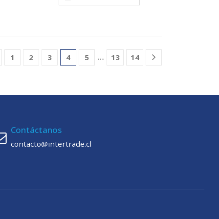
…
1
2
3
4
5
13
14
Contáctanos
contacto@intertrade.cl