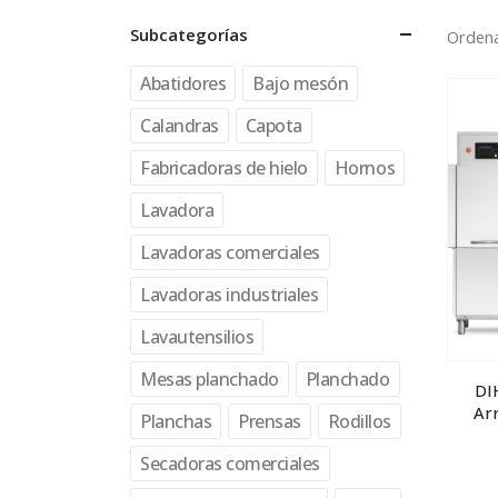
Subcategorías
Ordena
Abatidores
Bajo mesón
Calandras
Capota
Fabricadoras de hielo
Hornos
Lavadora
Lavadoras comerciales
Lavadoras industriales
Lavautensilios
Mesas planchado
Planchado
DI
Arr
Planchas
Prensas
Rodillos
Secadoras comerciales