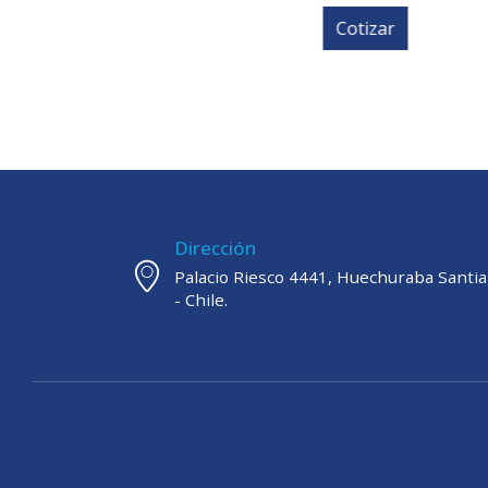
$
9.
Cotizar
Dirección
Palacio Riesco 4441, Huechuraba Santi
- Chile.