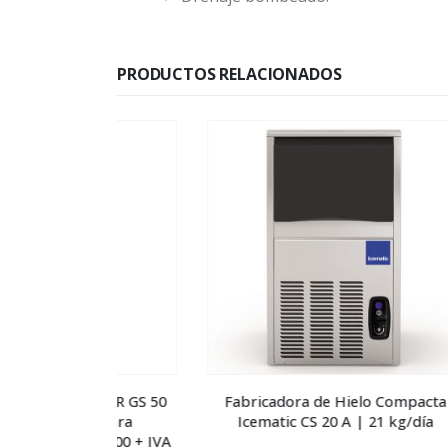
PRODUCTOS RELACIONADOS
-54%
l DIHR GS 50
Fabricadora de Hielo Compacta
Horno
n para
Icematic CS 20 A | 21 kg/día
el
00.000 + IVA