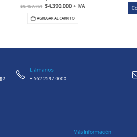
El
El
$
4.390.000
+ IVA
457.751
Cotizar
precio
precio
original
actual
AGREGAR AL CARRITO
era:
es:
$9.457.751.
$4.390.000.
Llámanos
ago
+ 562 2597 0000
Más Información