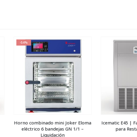
 combinado mini Joker Eloma
Icematic E45 | Fabricadora d
éctrico 6 bandejas GN 1/1 –
para Restaurante 45kg
Liquidación