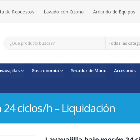
ta de Repuestos
Lavado con Ozono
Arriendo de Equipos
Todas las categ
avavajillas
Gastronomía
Secador de Mano
Accesorios
 24 ciclos/h – Liquidación
Lavavajilla bajo mesón 24 c