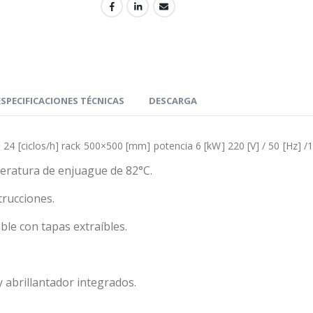
ESPECIFICACIONES TÉCNICAS
DESCARGA
4 [ciclos/h] rack 500×500 [mm] potencia 6 [kW] 220 [V] / 50 [Hz] /
eratura de enjuague de 82°C.
trucciones.
le con tapas extraíbles.
 abrillantador integrados.