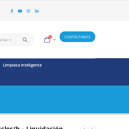
CONTÁCTANOS
0
orías
Limpieza Inteligente
iclos/h – Liquidación