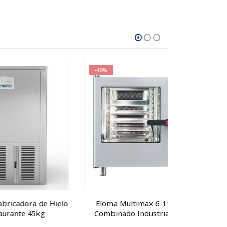
-40%
-51%
e Hielo
Eloma Multimax 6-11 | Horno
Turbofa
Combinado Industrial Eléctrico
Convecció