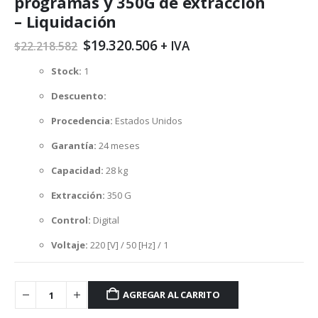
programas y 350G de extracción
– Liquidación
El
El
$
19.320.506
+ IVA
$
22.218.582
precio
precio
original
actual
Stock:
1
era:
es:
$22.218.582.
$19.320.506.
Descuento:
Procedencia:
Estados Unidos
Garantía:
24 meses
Capacidad
:
28 kg
Extracción:
350 G
Control:
Digital
Voltaje:
220 [V] / 50 [Hz] / 1
AGREGAR AL CARRITO