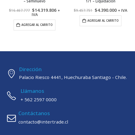
– Seminuevo
1/1 – Liquidación
El
El
El
El
$
14.319.806
$
4.390.000
+
+ IVA
$
16.467.777
$
9.457.751
precio
precio
precio
precio
IVA
original
actual
original
actual
AGREGAR AL CARRITO
era:
es:
era:
es:
AGREGAR AL CARRITO
$16.467.777.
$14.319.806.
$9.457.751.
$4.390.0
Dirección
Palacio Riesco 4441, Huechuraba Santiago - Chile.
Llámanos
+ 562 2597 0000
Contáctanos
contacto@intertrade.cl