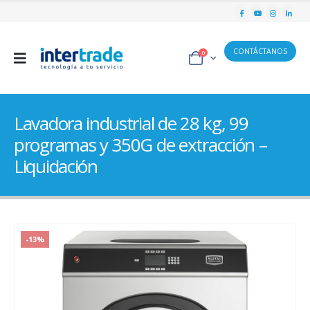
CONTÁCTANOS
0
Lavadora industrial de 28 kg, 99
programas y 350G de extracción –
Liquidación
-13%