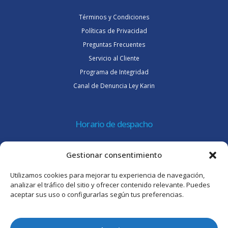
Términos y Condiciones
Políticas de Privacidad
Preguntas Frecuentes
Servicio al Cliente
Programa de Integridad
Canal de Denuncia Ley Karin
Horario de despacho
Lunes a jueves de 08:30 a 16:45 hrs.
Gestionar consentimiento
Viernes 8:30 a 15:30 hrs.
Utilizamos cookies para mejorar tu experiencia de navegación,
Atención al cliente
analizar el tráfico del sitio y ofrecer contenido relevante. Puedes
aceptar sus uso o configurarlas según tus preferencias.
Lunes a jueves de 09:00 a 17:45 hrs.
Viernes de 09:00 a 16:30 hrs.