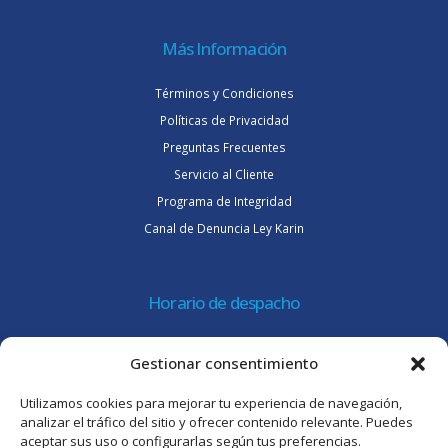
Más Información
Términos y Condiciones
Políticas de Privacidad
Preguntas Frecuentes
Servicio al Cliente
Programa de Integridad
Canal de Denuncia Ley Karin
Horario de despacho
Lunes a jueves de 08:30 a 16:45 hrs.
Gestionar consentimiento
Viernes 8:30 a 15:30 hrs.
Utilizamos cookies para mejorar tu experiencia de navegación,
Atención al cliente
analizar el tráfico del sitio y ofrecer contenido relevante. Puedes
aceptar sus uso o configurarlas según tus preferencias.