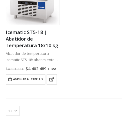
Icematic ST5-18 |
Abatidor de
Temperatura 18/10 kg
Abatidor de temperatura
Icematic ST5-18: abatimiento
positivo de 18 kg (+90°C a +3°C)
El
El
$
4.402.489
+ IVA
$
4.891.654
precio
precio
y negativo de 10 kg (+90°C a
original
actual
-18°C), con 5 bandejas GN 1/1 y
AGREGAR AL CARRITO
era:
es:
$4.891.654.
$4.402.489.
suministro monofásico…