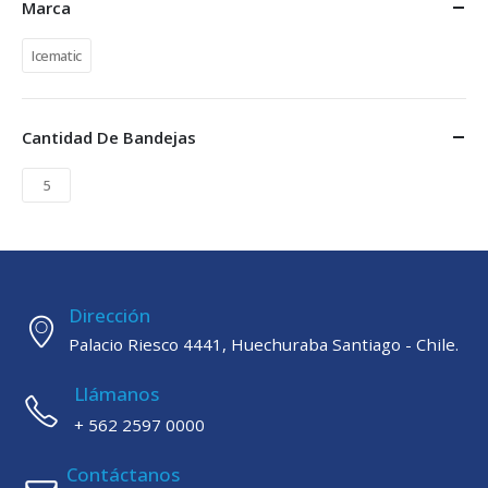
Marca
Icematic
Cantidad De Bandejas
5
Dirección
Palacio Riesco 4441, Huechuraba Santiago - Chile.
Llámanos
+ 562 2597 0000
Contáctanos