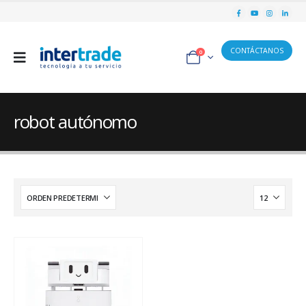
CONTÁCTANOS
0
robot autónomo