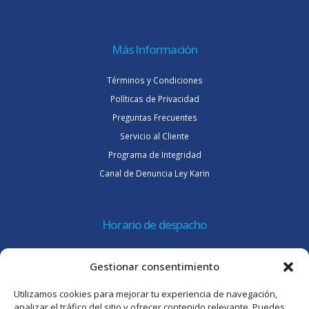
Más Información
Términos y Condiciones
Políticas de Privacidad
Preguntas Frecuentes
Servicio al Cliente
Programa de Integridad
Canal de Denuncia Ley Karin
Horario de despacho
Lunes a jueves de 08:30 a 16:45 hrs.
Gestionar consentimiento
Viernes 8:30 a 15:30 hrs.
Utilizamos cookies para mejorar tu experiencia de navegación,
Atención al cliente
analizar el tráfico del sitio y ofrecer contenido relevante. Puedes