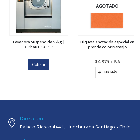
AGOTADO
Lavadora Suspendida 57kg |
Etiqueta anotación especial en
Girbau HS-6057
prenda color Naranjo
$
4.875
+ IVA
Cotizar
LEER MÁS
Dirección
Palacio Riesco 4441, Huechuraba Santiago - Chile.