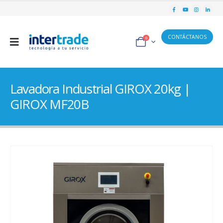
CONTÁCTANOS
0
Lavadora Industrial GIROX 20kg |
GIROX MF20B