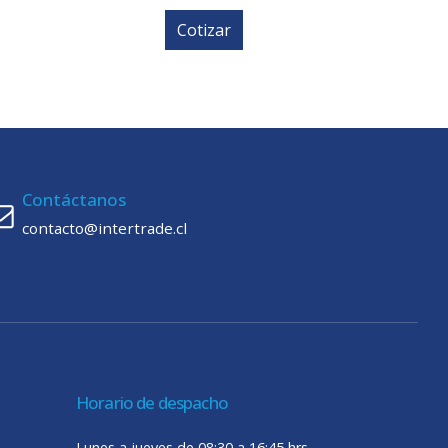
Cotizar
Contáctanos
contacto@intertrade.cl
Horario de despacho
Lunes a jueves de 08:30 a 16:45 hrs.