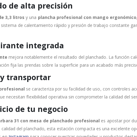
o de alta precisión
e 3,3 litros
y una
plancha profesional con mango ergonómico
s. Su sistema de calentamiento rápido y presión de trabajo constante 
irante integrada
ante
mejora notablemente el resultado del planchado. La función calef
ación fija las prendas sobre la superficie para un acabado más preci
 y transportar
profesional
se caracteriza por su facilidad de uso, con controles ac
ue necesitan flexibilidad operativa sin comprometer la calidad del se
vicio de tu negocio
arbara 31 con mesa de planchado profesional
es apostar por dur
la calidad del planchado, esta estación compacta es una excelente o
s en
Instagram
para conocer nuestras novedades y productos destac