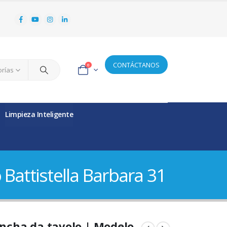
CONTÁCTANOS
0
orías
Limpieza Inteligente
Battistella Barbara 31
ncha da tavolo | Modelo