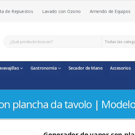
ta de Repuestos
Lavado con Ozono
Arriendo de Equipos
Todas las categ
avavajillas
Gastronomía
Secador de Mano
Accesorios
n plancha da tavolo | Modelo 
Generador de vapor con pla