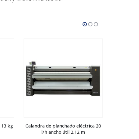
 13 kg
Calandra de planchado eléctrica 20
Calandra de
l/h ancho útil 2,12 m
l/h 