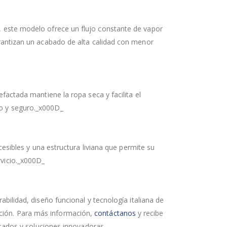
, este modelo ofrece un flujo constante de vapor
garantizan un acabado de alta calidad con menor
actada mantiene la ropa seca y facilita el
so y seguro._x000D_
cesibles y una estructura liviana que permite su
rvicio._x000D_
abilidad, diseño funcional y tecnología italiana de
pción. Para más información,
contáctanos
y recibe
ados y soluciones innovadoras.