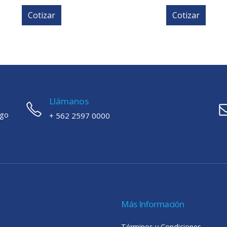
Cotizar
Cotizar
Llámanos
ago
+ 562 2597 0000
Más Información
Términos y Condiciones