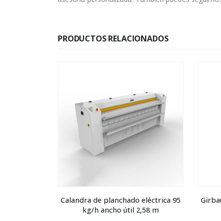
PRODUCTOS RELACIONADOS
o a gas 25
Calandra de planchado eléctrica 95
Girba
1,45 m
kg/h ancho útil 2,58 m