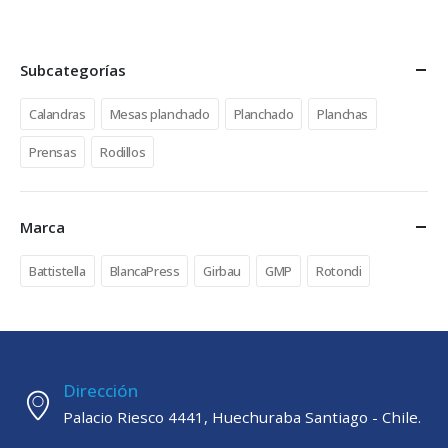
Subcategorías
Calandras
Mesas planchado
Planchado
Planchas
Prensas
Rodillos
Marca
Battistella
BlancaPress
Girbau
GMP
Rotondi
Dirección
Palacio Riesco 4441, Huechuraba Santiago - Chile.