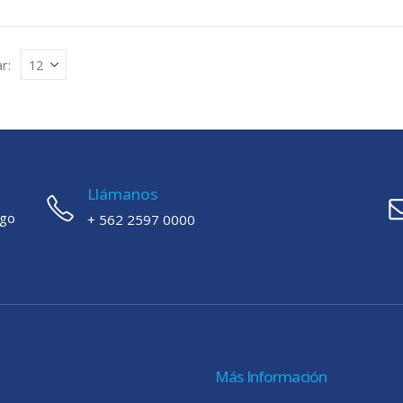
r:
Llámanos
ago
+ 562 2597 0000
Más Información