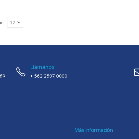
r:
Llámanos
ago
+ 562 2597 0000
Más Información