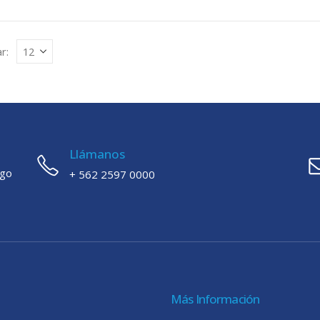
r:
Llámanos
ago
+ 562 2597 0000
Más Información