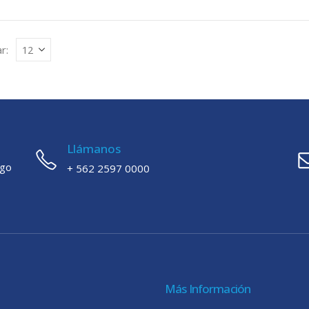
r:
Llámanos
ago
+ 562 2597 0000
Más Información