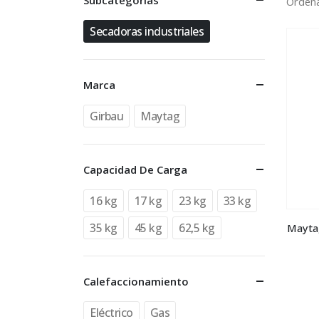
Subcategorías
Ordena
Secadoras industriales
Marca
Girbau
Maytag
Capacidad De Carga
16 kg
17 kg
23 kg
33 kg
35 kg
45 kg
62,5 kg
Mayta
Calefaccionamiento
Eléctrico
Gas