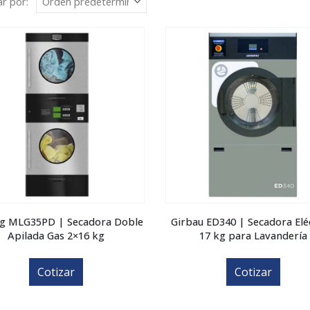
r por:
g MLG35PD | Secadora Doble
Girbau ED340 | Secadora Elé
Apilada Gas 2×16 kg
17 kg para Lavandería
Cotizar
Cotizar