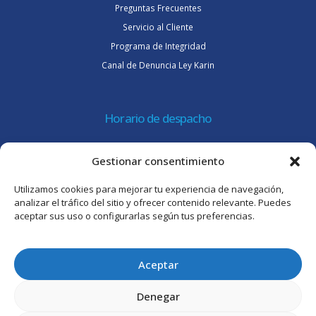
Preguntas Frecuentes
Servicio al Cliente
Programa de Integridad
Canal de Denuncia Ley Karin
Horario de despacho
Lunes a jueves de 08:30 a 16:45 hrs.
Gestionar consentimiento
Viernes 8:30 a 15:30 hrs.
Utilizamos cookies para mejorar tu experiencia de navegación,
Atención al cliente
analizar el tráfico del sitio y ofrecer contenido relevante. Puedes
aceptar sus uso o configurarlas según tus preferencias.
Lunes a jueves de 09:00 a 17:45 hrs.
Viernes de 09:00 a 16:30 hrs.
Aceptar
Denegar