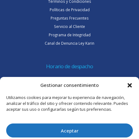
Términos y Condiciones
Políticas de Privacidad
Preguntas Frecuentes
Servicio al Cliente
Programa de Integridad
Canal de Denuncia Ley Karin
Horario de despacho
Lunes a jueves de 08:30 a 16:45 hrs.
Gestionar consentimiento
Viernes 8:30 a 15:30 hrs.
Utilizamos cookies para mejorar tu experiencia de navegación,
Atención al cliente
analizar el tráfico del sitio y ofrecer contenido relevante. Puedes
aceptar sus uso o configurarlas según tus preferencias.
Lunes a jueves de 09:00 a 17:45 hrs.
Viernes de 09:00 a 16:30 hrs.
Aceptar