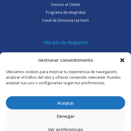
Servicio al Cliente
Programa de Integridad
Canal de Denuncia Ley Karin
Horario de despacho
Lunes a jueves de 08:30 a 16:45 hrs.
Gestionar consentimiento
Viernes 8:30 a 15:30 hrs.
Utilizamos cookies para mejorar tu experiencia de navegación,
Atención al cliente
analizar el tráfico del sitio y ofrecer contenido relevante. Puedes
aceptar sus uso o configurarlas según tus preferencias.
Lunes a jueves de 09:00 a 17:45 hrs.
Viernes de 09:00 a 16:30 hrs.
Aceptar
Denegar
Ver preferencias