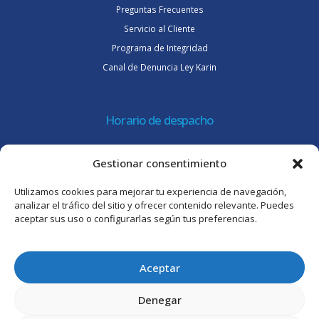
Preguntas Frecuentes
Servicio al Cliente
Programa de Integridad
Canal de Denuncia Ley Karin
Horario de despacho
Lunes a jueves de 08:30 a 16:45 hrs.
Gestionar consentimiento
Viernes 8:30 a 15:30 hrs.
Utilizamos cookies para mejorar tu experiencia de navegación,
Atención al cliente
analizar el tráfico del sitio y ofrecer contenido relevante. Puedes
aceptar sus uso o configurarlas según tus preferencias.
Lunes a jueves de 09:00 a 17:45 hrs.
Viernes de 09:00 a 16:30 hrs.
Aceptar
Denegar