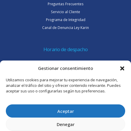
Preguntas Frecuentes
Servicio al Cliente
Programa de Integridad
Canal de Denuncia Ley Karin
Horario de despacho
Lunes a jueves de 08:30 a 16:45 hrs.
Gestionar consentimiento
Viernes 8:30 a 15:30 hrs.
Utilizamos cookies para mejorar tu experiencia de navegación,
Atención al cliente
analizar el tráfico del sitio y ofrecer contenido relevante. Puedes
aceptar sus uso o configurarlas según tus preferencias.
Lunes a jueves de 09:00 a 17:45 hrs.
Viernes de 09:00 a 16:30 hrs.
Aceptar
Denegar